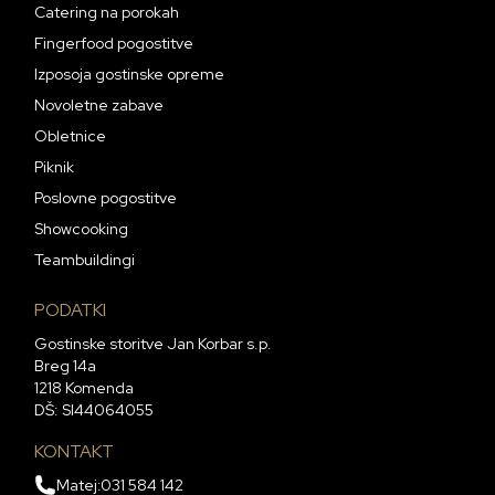
Catering na porokah
Fingerfood pogostitve
Izposoja gostinske opreme
Novoletne zabave
Obletnice
Piknik
Poslovne pogostitve
Showcooking
Teambuildingi
PODATKI
Gostinske storitve Jan Korbar s.p.
Breg 14a
1218 Komenda
DŠ: SI44064055
KONTAKT
Matej:
031 584 142