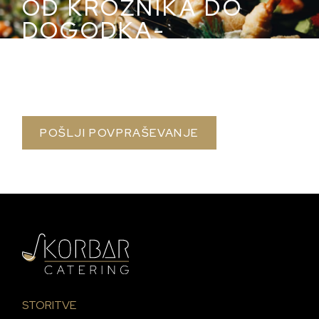
OD KROŽNIKA DO
DOGODKA-
POPOLNOST V VSAKEM
GRIŽLJAJU
POŠLJI POVPRAŠEVANJE
STORITVE