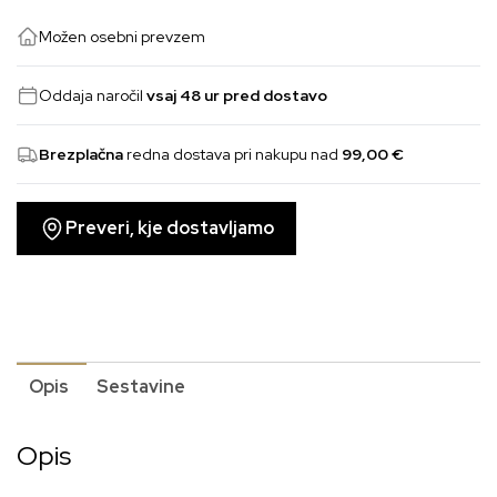
vegi
Možen osebni prevzem
količina
Oddaja naročil
vsaj 48 ur pred dostavo
Brezplačna
redna dostava pri nakupu nad
99,00
€
Preveri, kje dostavljamo
Opis
Sestavine
Opis