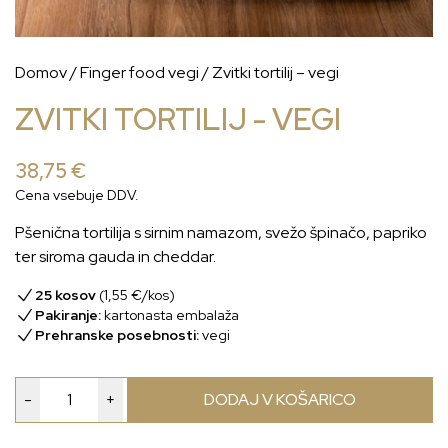
Domov
/
Finger food vegi
/ Zvitki tortilij – vegi
ZVITKI TORTILIJ - VEGI
38,75
€
Cena vsebuje DDV.
Pšenična tortilija s sirnim namazom, svežo špinačo, papriko
ter siroma gauda in cheddar.
25 kosov
(
1,55
€
/kos)
Pakiranje:
kartonasta embalaža
Prehranske posebnosti:
vegi
Zvitki
-
+
DODAJ V KOŠARICO
tortilij
-