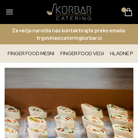
0
Za večja naročila nas kontaktirajte preko emaila:
trgovina@cateringkorbar.si
FINGER FOOD MESNI
FINGER FOOD VEGI
HLADNE PL