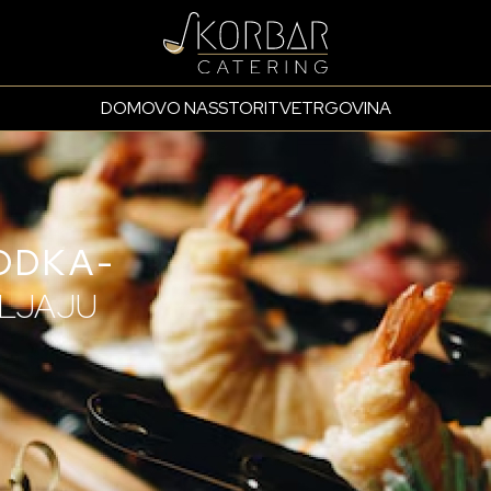
DOMOV
O NAS
STORITVE
TRGOVINA
ODKA-
LJAJU