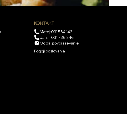
KONTAKT
p.
Matej:
031 584 142
Jan:
031 786 246
Oddaj povpraševanje
Pogoji poslovanja