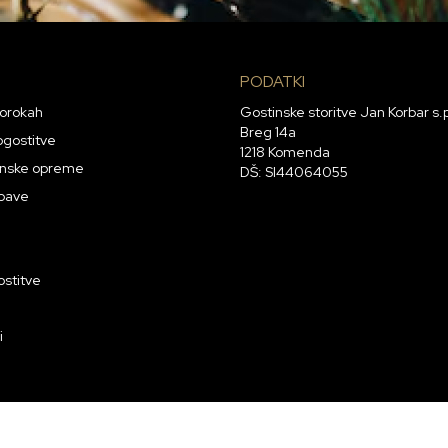
PODATKI
porokah
Gostinske storitve Jan Korbar s.
Breg 14a
ogostitve
1218 Komenda
tinske opreme
DŠ: SI44064055
bave
ostitve
i