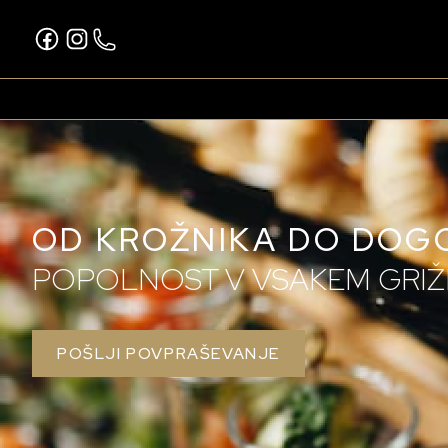
OD KROŽNIKA DO DOG
POPOLNOST V VSAKEM GRIŽ
POŠLJI POVPRAŠEVANJE